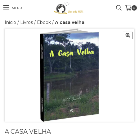
MENU
0
Início
/
Livros
/
Ebook
/
A casa velha
A CASA VELHA