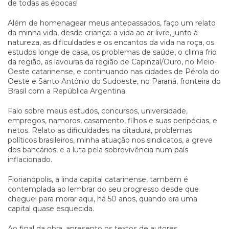
de todas as épocas!
Além de homenagear meus antepassados, faço um relato
da minha vida, desde criança: a vida ao ar livre, junto à
natureza, as dificuldades e os encantos da vida na roça, os
estudos longe de casa, os problemas de saúde, o clima frio
da região, as lavouras da região de Capinzal/Ouro, no Meio-
Oeste catarinense, e continuando nas cidades de Pérola do
Oeste e Santo Antônio do Sudoeste, no Paraná, fronteira do
Brasil com a República Argentina.
Falo sobre meus estudos, concursos, universidade,
empregos, namoros, casamento, filhos e suas peripécias, e
netos. Relato as dificuldades na ditadura, problemas
políticos brasileiros, minha atuação nos sindicatos, a greve
dos bancários, e a luta pela sobrevivência num país
inflacionado.
Florianópolis, a linda capital catarinense, também é
contemplada ao lembrar do seu progresso desde que
cheguei para morar aqui, há 50 anos, quando era uma
capital quase esquecida.
Ao final da obra, apresento os textos de autores