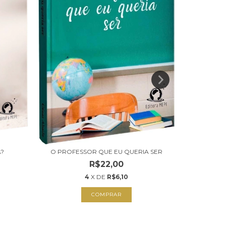
A?
O PROFESSOR QUE EU QUERIA SER
O DINHEIR
R$22,00
4
X DE
R$6,10
COMPRAR