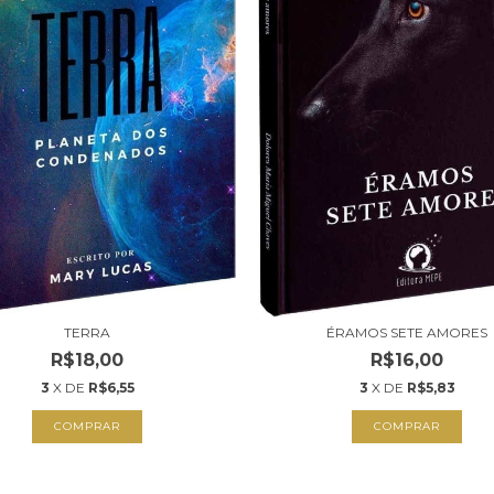
TERRA
ÉRAMOS SETE AMORES
R$18,00
R$16,00
3
X DE
R$6,55
3
X DE
R$5,83
COMPRAR
COMPRAR