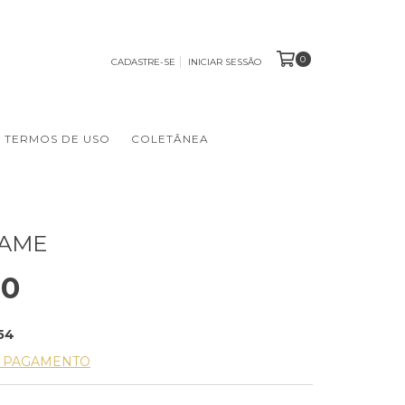
0
CADASTRE-SE
INICIAR SESSÃO
TERMOS DE USO
COLETÂNEA
 AME
00
54
E PAGAMENTO