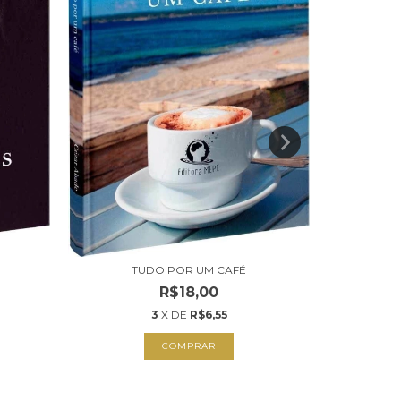
COMO
TUDO POR UM CAFÉ
R$18,00
3
X DE
R$6,55
COMPRAR