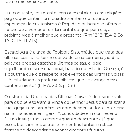
futuro não seria autêntico.
Em contraste, entretanto, com a escatologia das religiões
pagãs, que pintam um quadro sombrio do futuro, a
esperança do cristianismo é límpida e brilhante, e oferece
ao cristão a verdade fundamental de que, para ele, a
próxima vida é melhor que a presente (Rm 12.12; 15.4; 2 Co
1.7; Cl 1.5; Tt 2.13).
Escatologia é a área da Teologia Sistemática que trata das
últimas coisas. “O termo deriva de uma combinação das
palavras gregas escathos, últimas coisas, e logia,
significando discurso racional, tratado ou estudo. Ou seja, é
a doutrina que diz respeito aos eventos das Últimas Coisas.
E é estudando as profecias bíblicas que se avança nesse
conhecimento” (LIMA, 2015, p. 08).
O estudo da Doutrina das Últimas Coisas é de grande valor
para os que esperam a Vinda do Senhor Jesus para buscar a
sua Igreja, mas também sempre despertou forte interesse
na humanidade em geral. A curiosidade em conhecer o
futuro instiga tanto crentes quanto descrentes, já que
esses buscam nos astros e em outras fontes místicas
formas de desvendar os acontecimentos futuros,