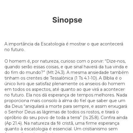
Sinopse
A importância da Escatologia é mostrar o que acontecerá
no futuro.
O homem é, por natureza, curioso com o porvir: “Dize-nos,
quando serão essas coisas, e que sinal haverá da tua vinda e
do fim do mundo?” (Mt 24.3). A mesma ansiedade também
tinham os crentes de Tessalônica (1 Ts 4.1-10). A Bíblia é o
único livro que satisfaz plenamente os anseios do homem
em todos os aspectos, até quanto ao que virá a acontecer
no futuro. Ela nos dá esperança de tempos melhores. Nada
proporciona mais consolo à alma do fiel que saber que um
dia Deus “aniquilará a morte para sempre, e assim enxugará
o Senhor Deus as lágrimas de todos os rostos, e tirará o
opróbrio do seu povo de toda a terra” (Is 25.8). Confira ainda
(Ap 21.4). Na natureza da fé cristã, uma firme esperança
quanto à escatologia é essencial. Um cristianismo sem