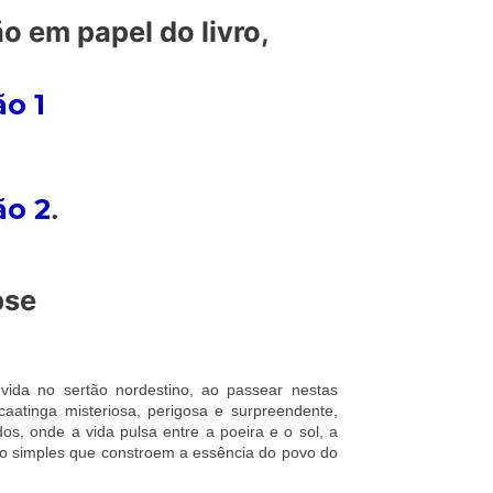
o em papel do livro,
o 1
ão 2
.
pse
ida no sertão nordestino, ao passear nestas
caatinga misteriosa, perigosa e surpreendente,
os, onde a vida pulsa entre a poeira e o sol, a
e o simples que constroem a essência do povo do