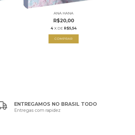
ANA HANA
LIÇÕES 
R$20,00
4
X DE
R$5,54
COMPRAR
ENTREGAMOS NO BRASIL TODO
Entregas com rapidez