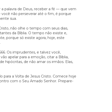
vir a palavra de Deus, receber a fé — que vem
Se você não perseverar até o fim, é porque
mente sua.
risto, não olhe o tempo com seus dias,
antes da Bíblia. O tempo não existe e,
, porque só existe agora, hoje, este
.
666. Os imprudentes, e talvez você,
vão apelar para a emoção, citar a Bíblia,
de hipócritas, de não amar os irmãos. Elas,
do para a Volta de Jesus Cristo. Comece hoje
ncontro com o Seu Amado Senhor. Prepare-