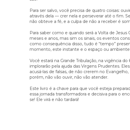
Para ser salvo, você precisa de quatro coisas: ou
através dela — crer nela e perseverar até o fim. 
não obteve a fé, e a culpa de não a receber é so
Para saber como e quando será a Volta de Jesus C
meses e anos, mas sim os sinais, os eventos const
como consequência disso, tudo é “tempo” presente
momento, este instante e o espaço ou ambiente
Você estará na Grande Tribulação, na vigência do 
implorarão pela ajuda das Virgens Prudentes. Eles 
acusá-las de falsas, de não crerem no Evangelho, 
porém, não vão ouvir, não vão atender.
Este livro é a chave para que você esteja prepara
essa jornada transformadora e decisiva para o e
se! Ele virá e não tardará!