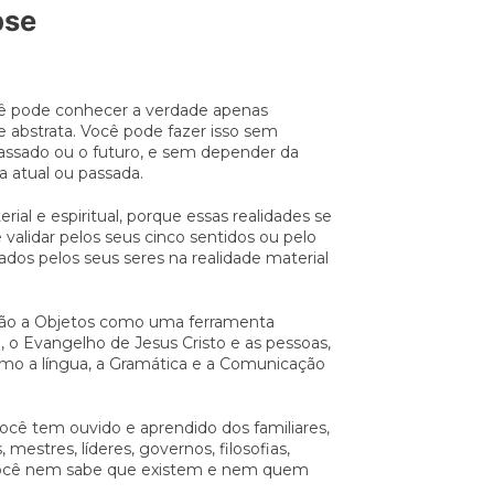
pse
cê pode conhecer a verdade apenas
l e abstrata. Você pode fazer isso sem
passado ou o futuro, e sem depender da
ja atual ou passada.
ial e espiritual, porque essas realidades se
 validar pelos seus cinco sentidos ou pelo
cados pelos seus seres na realidade material
ação a Objetos como uma ferramenta
a, o Evangelho de Jesus Cristo e as pessoas,
omo a língua, a Gramática e a Comunicação
.
ocê tem ouvido e aprendido dos familiares,
, mestres, líderes, governos, filosofias,
 você nem sabe que existem e nem quem