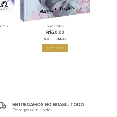
 COMO
ANA HANA
OS 
R$20,00
4
X DE
R$5,54
COMPRAR
ENTREGAMOS NO BRASIL TODO
Entregas com rapidez