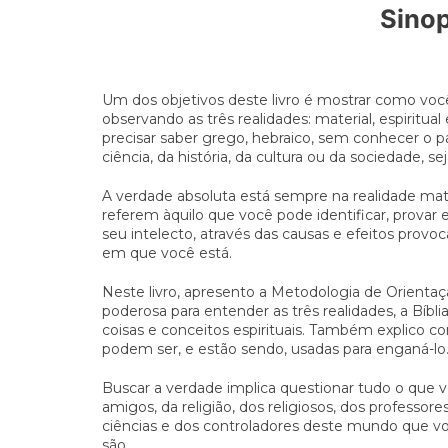
Sino
Um dos objetivos deste livro é mostrar como vo
observando as três realidades: material, espiritua
precisar saber grego, hebraico, sem conhecer o 
ciência, da história, da cultura ou da sociedade, se
A verdade absoluta está sempre na realidade mater
referem àquilo que você pode identificar, provar e
seu intelecto, através das causas e efeitos provo
em que você está.
Neste livro, apresento a Metodologia de Orient
poderosa para entender as três realidades, a Bíbli
coisas e conceitos espirituais. Também explico c
podem ser, e estão sendo, usadas para enganá-lo
Buscar a verdade implica questionar tudo o que v
amigos, da religião, dos religiosos, dos professores
ciências e dos controladores deste mundo que
são.