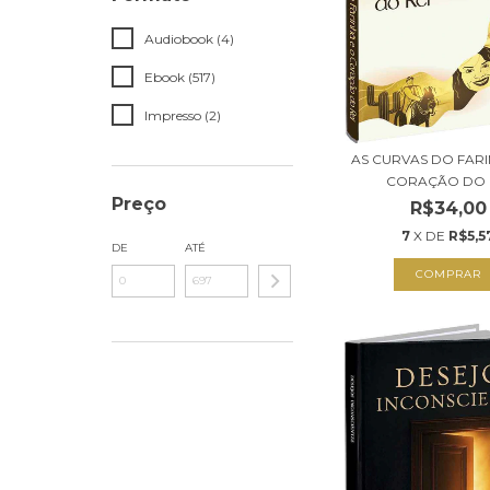
Audiobook (4)
Ebook (517)
Impresso (2)
AS CURVAS DO FARI
CORAÇÃO DO 
Preço
R$34,00
7
X DE
R$5,5
DE
ATÉ
COMPRAR