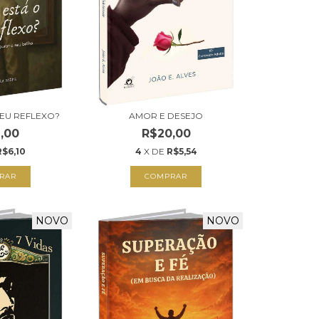
SEU REFLEXO?
AMOR E DESEJO
,00
R$20,00
R$6,10
4
X DE
R$5,54
RAR
COMPRAR
NOVO
NOVO