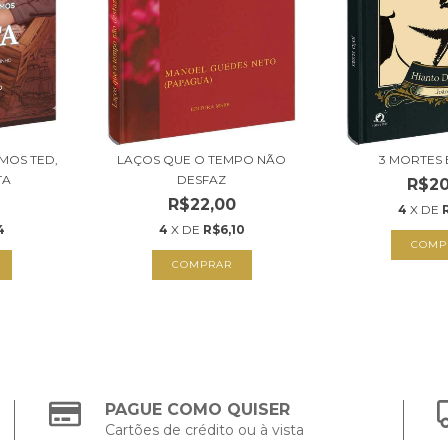
OS TED,
LAÇOS QUE O TEMPO NÃO
3 MORTES 
TA
DESFAZ
R$20
R$22,00
4
X DE
4
4
X DE
R$6,10
COMP
COMPRAR
PAGUE COMO QUISER
Cartões de crédito ou à vista