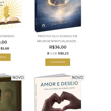
PRÓSPERO
PROTOCOLO DORACI DE
NEUROESPIRITUALIDADE...
,00
R$36,00
R$5,68
8
X DE
R$5,23
RAR
COMPRAR
NOVO
NOVO