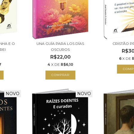
NHA E O
UNA GUÍA PARA LOS DÍAS
CRISTÃO 
REI
OSCUROS
R$30
R$22,00
6
X DE
7
4
X DE
R$6,10
COMP
COMPRAR
NOVO
NOVO