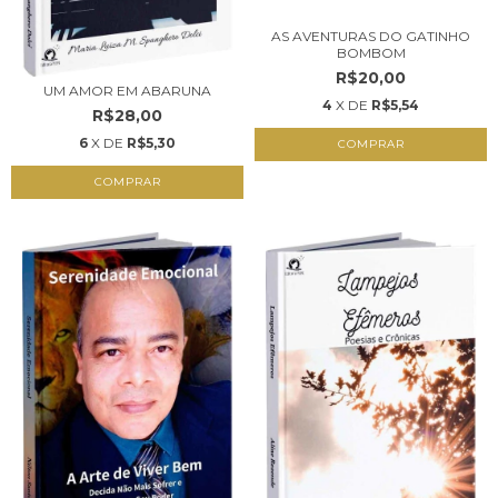
AS AVENTURAS DO GATINHO
BOMBOM
R$20,00
UM AMOR EM ABARUNA
4
X DE
R$5,54
R$28,00
6
X DE
R$5,30
COMPRAR
COMPRAR