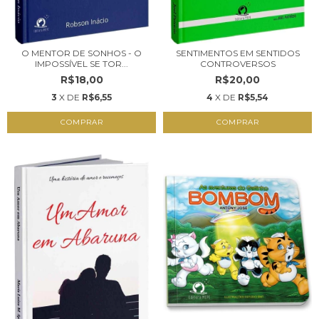
O MENTOR DE SONHOS - O
SENTIMENTOS EM SENTIDOS
IMPOSSÍVEL SE TOR...
CONTROVERSOS
R$18,00
R$20,00
3
X DE
R$6,55
4
X DE
R$5,54
COMPRAR
COMPRAR