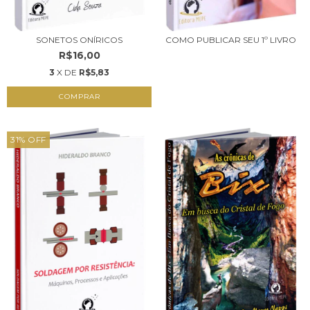
SONETOS ONÍRICOS
COMO PUBLICAR SEU 1º LIVRO
R$16,00
3
X DE
R$5,83
COMPRAR
31
%
OFF