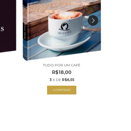
TUDO POR UM CAFÉ
QU
R$18,00
3
X DE
R$6,55
COMPRAR