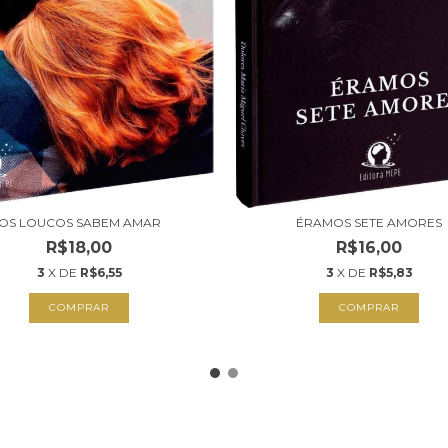
OS LOUCOS SABEM AMAR
ÉRAMOS SETE AMORES
R$18,00
R$16,00
3
X DE
R$6,55
3
X DE
R$5,83
COMPRAR
COMPRAR