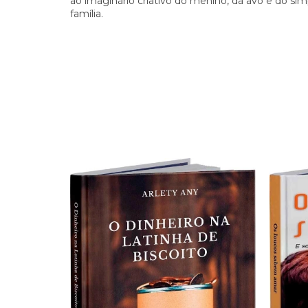
ao imaginário criativo do menino, da avó e do sim
família.