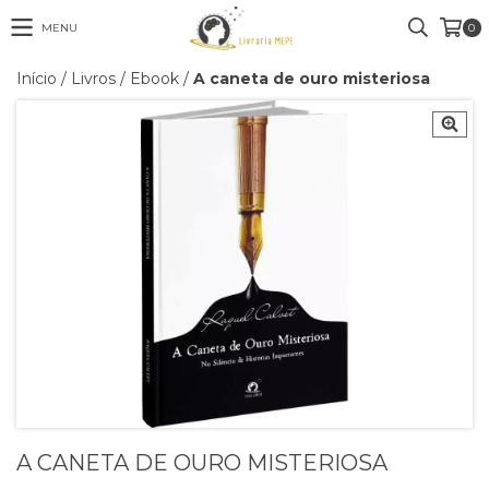
MENU
0
Início
/
Livros
/
Ebook
/
A caneta de ouro misteriosa
A CANETA DE OURO MISTERIOSA