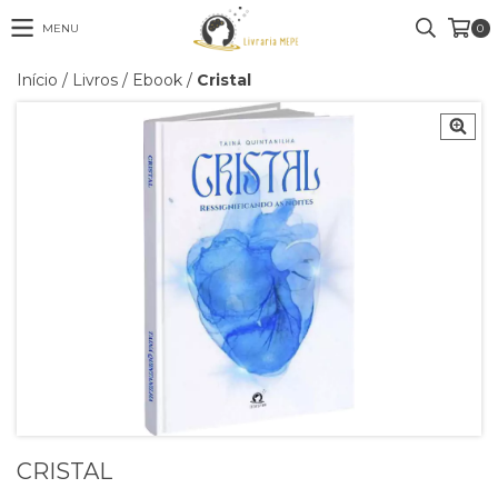
MENU
0
Início
/
Livros
/
Ebook
/
Cristal
CRISTAL