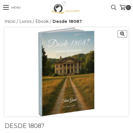
MENU
0
Início
/
Livros
/
Ebook
/
Desde 1808?
DESDE 1808?