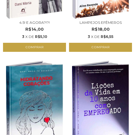
4.5! E AGORA?!?!
LAMPEJOS EFÊMEROS
R$14,00
R$18,00
3
X DE
R$5,10
3
X DE
R$6,55
COMPRAR
COMPRAR