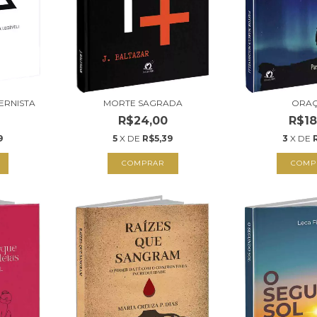
ERNISTA
MORTE SAGRADA
ORA
R$24,00
R$18
9
5
X DE
R$5,39
3
X DE
COMPRAR
COMP