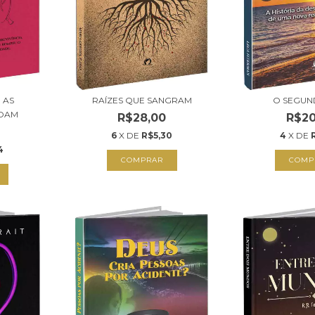
 AS
RAÍZES QUE SANGRAM
O SEGUN
VOAM
R$28,00
R$20
6
X DE
R$5,30
4
X DE
4
COMPRAR
COMP