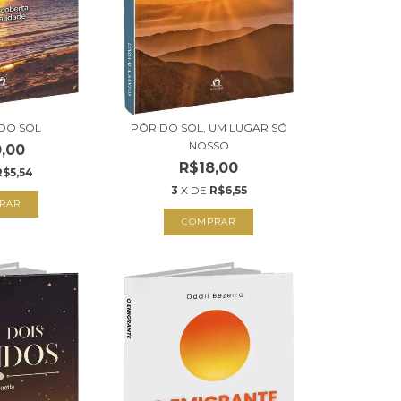
DO SOL
PÔR DO SOL, UM LUGAR SÓ
NOSSO
,00
R$18,00
R$5,54
3
X DE
R$6,55
RAR
COMPRAR