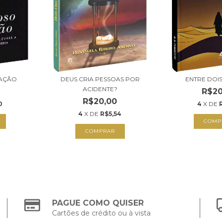
AÇÃO
DEUS CRIA PESSOAS POR
ENTRE DOI
ACIDENTE?
R$20
R$20,00
0
4
X DE
4
X DE
R$5,54
COMP
COMPRAR
PAGUE COMO QUISER
Cartões de crédito ou à vista