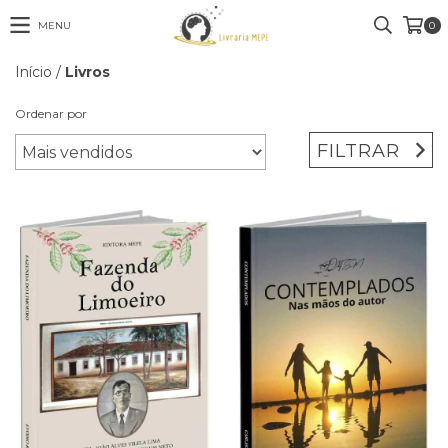
MENU
0
Início
/
Livros
Ordenar por
FILTRAR