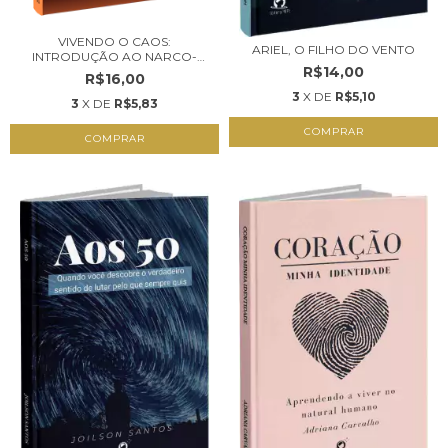
VIVENDO O CAOS:
ARIEL, O FILHO DO VENTO
INTRODUÇÃO AO NARCO-
R$14,00
ESTA...
R$16,00
3
X DE
R$5,10
3
X DE
R$5,83
COMPRAR
COMPRAR