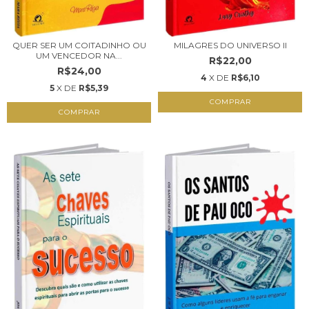
QUER SER UM COITADINHO OU
MILAGRES DO UNIVERSO II
UM VENCEDOR NA...
R$22,00
R$24,00
4
X DE
R$6,10
5
X DE
R$5,39
COMPRAR
COMPRAR