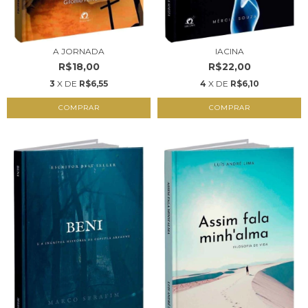
A JORNADA
IACINA
R$18,00
R$22,00
3
X DE
R$6,55
4
X DE
R$6,10
COMPRAR
COMPRAR