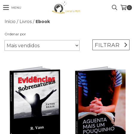
MENU
0
Início
/
Livros
/
Ebook
Ordenar por
FILTRAR