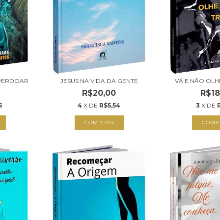
 PERDOAR
JESUS NA VIDA DA GENTE
VÁ E NÃO OLH
R$20,00
R$18
5
4
X DE
R$5,54
3
X DE
COMPRAR
COMP