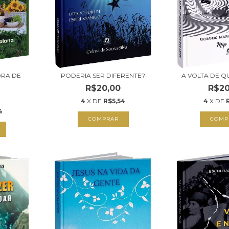
RA DE
PODERIA SER DIFERENTE?
A VOLTA DE Q
R$20,00
R$20
4
X DE
R$5,54
4
X DE
4
COMPRAR
COMP