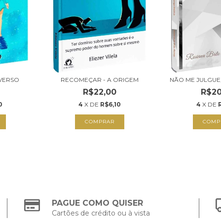
IVERSO
RECOMEÇAR - A ORIGEM
NÃO ME JULGUE
R$22,00
R$20
0
4
X DE
R$6,10
4
X DE
COMPRAR
COMP
PAGUE COMO QUISER
Cartões de crédito ou à vista