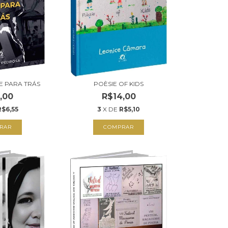
E PARA TRÁS
POÈSIE OF KIDS
,00
R$14,00
R$6,55
3
X DE
R$5,10
RAR
COMPRAR