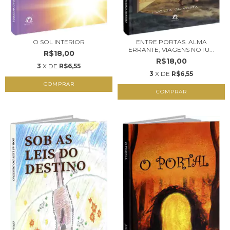
O SOL INTERIOR
ENTRE PORTAS. ALMA
ERRANTE; VIAGENS NOTU...
R$18,00
R$18,00
3
X DE
R$6,55
3
X DE
R$6,55
COMPRAR
COMPRAR