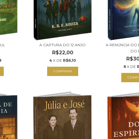
SUL
A CAPTURA DO 12 ANJO
A RENÚNCIA DO 
DO 
R$22,00
R$30
8
4
X DE
R$6,10
6
X DE
COMPRAR
COMP