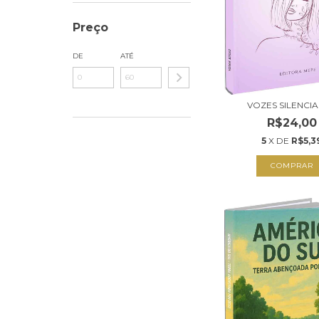
Preço
DE
ATÉ
VOZES SILENCI
R$24,00
5
X DE
R$5,3
COMPRAR