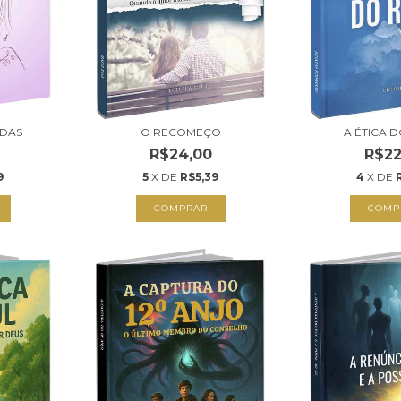
ADAS
O RECOMEÇO
A ÉTICA 
R$24,00
R$22
9
5
X DE
R$5,39
4
X DE
COMPRAR
COMP