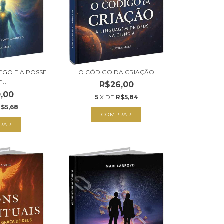
EGO E A POSSE
O CÓDIGO DA CRIAÇÃO
EU
R$26,00
,00
5
X DE
R$5,84
R$5,68
COMPRAR
RAR