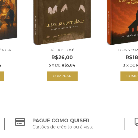
ÊNCIA
JÚLIA E JOSÉ
DONS ESP
R$26,00
R$18
4
5
X DE
R$5,84
3
X DE
COMPRAR
COMP
PAGUE COMO QUISER
Cartões de crédito ou à vista