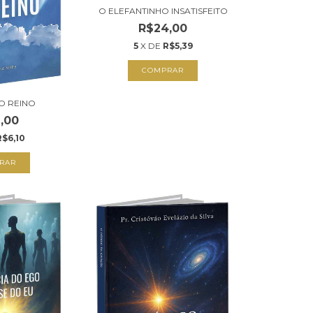
O ELEFANTINHO INSATISFEITO
R$24,00
5
X DE
R$5,39
COMPRAR
DO REINO
,00
R$6,10
RAR