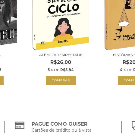
U
ALÉM DA TEMPESTADE
HISTÓRIAS 
R$26,00
R$20
8
5
X DE
R$5,84
4
X DE
COMPRAR
COMP
PAGUE COMO QUISER
Cartões de crédito ou à vista