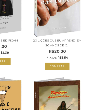
E EDIFICAM
20 LIÇÕES QUE EU APRENDI EM
20 ANOS DE C...
,00
R$20,00
$5,39
4
X DE
R$5,54
RAR
COMPRAR