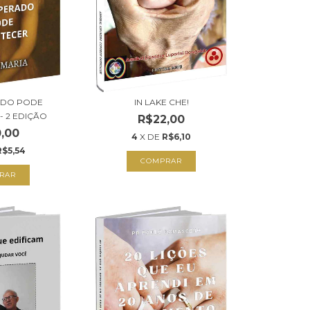
ADO PODE
IN LAKE CHE!
- 2 EDIÇÃO
R$22,00
,00
4
X DE
R$6,10
R$5,54
COMPRAR
RAR