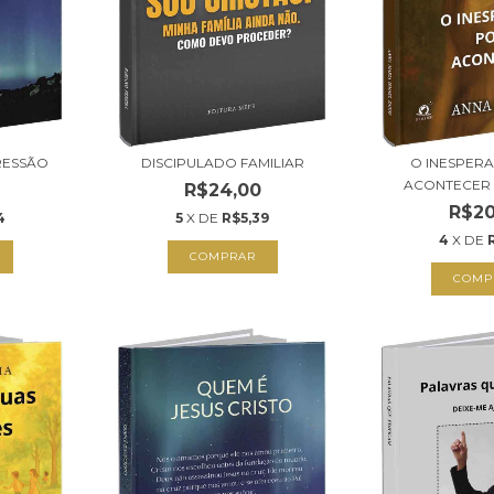
RESSÃO
DISCIPULADO FAMILIAR
O INESPER
ACONTECER 
R$24,00
R$20
4
5
X DE
R$5,39
4
X DE
COMPRAR
COMP