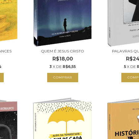
UANCES
QUEM É JESUS CRISTO
PALAVRAS QU
R$18,00
R$24
4
3
X DE
R$6,55
5
X DE
R
COMPRAR
COMP