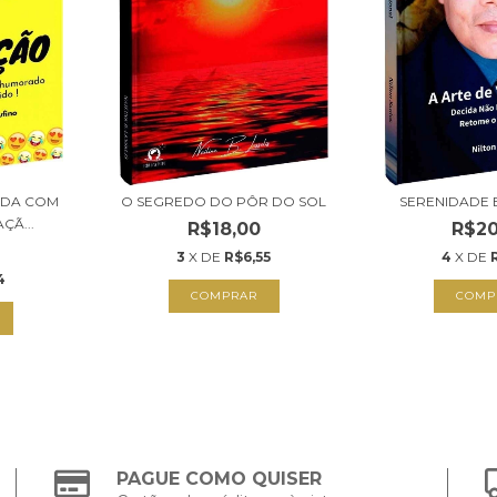
IDA COM
O SEGREDO DO PÔR DO SOL
SERENIDADE
ÇÃ...
R$18,00
R$20
3
X DE
R$6,55
4
X DE
4
COMPRAR
COMP
PAGUE COMO QUISER