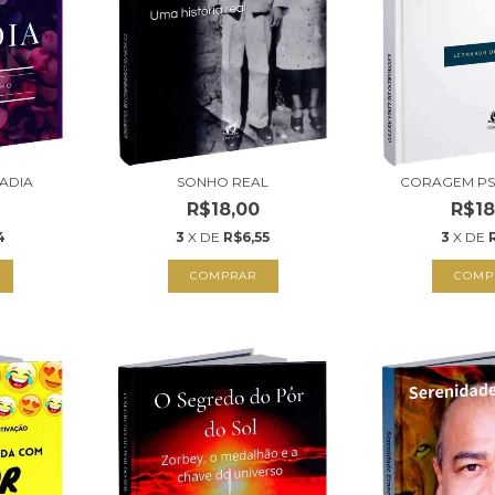
KADIA
SONHO REAL
CORAGEM PS
R$18,00
R$18
4
3
X DE
R$6,55
3
X DE
COMPRAR
COMP