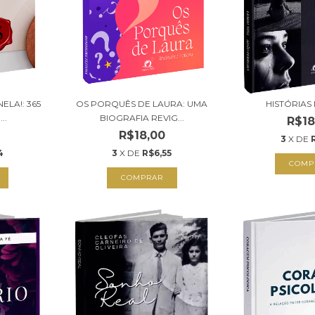
ELA!: 365
OS PORQUÊS DE LAURA: UMA
HISTÓRIAS
..
BIOGRAFIA REVIG...
R$18
R$18,00
3
X DE
4
3
X DE
R$6,55
COMP