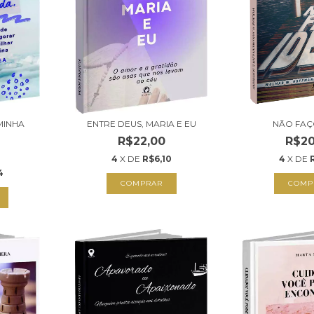
MINHA
ENTRE DEUS, MARIA E EU
NÃO FAÇ
R$22,00
R$20
4
X DE
R$6,10
4
X DE
4
COMPRAR
COMP