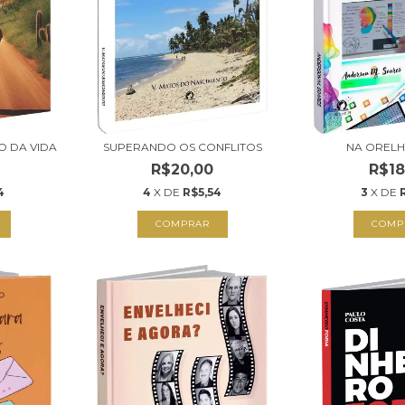
O DA VIDA
SUPERANDO OS CONFLITOS
NA ORELH
R$20,00
R$18
4
4
X DE
R$5,54
3
X DE
COMPRAR
COMP