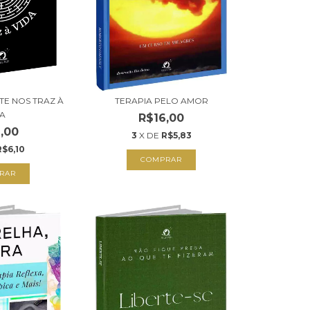
E NOS TRAZ À
TERAPIA PELO AMOR
DA
R$16,00
,00
3
X DE
R$5,83
R$6,10
COMPRAR
RAR