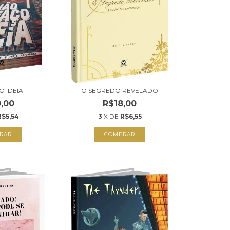
O IDEIA
O SEGREDO REVELADO
,00
R$18,00
R$5,54
3
X DE
R$6,55
RAR
COMPRAR