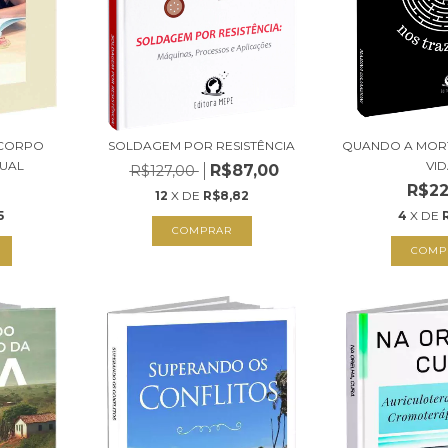
 CORPO
SOLDAGEM POR RESISTÊNCIA
QUANDO A MORT
TUAL
VI
R$87,00
R$127,00
R$22
12
X DE
R$8,82
5
4
X DE
COMPRAR
COMP