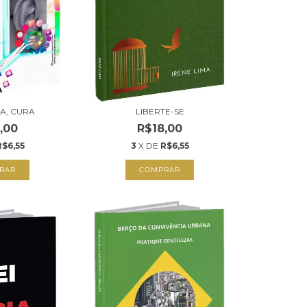
A, CURA
LIBERTE-SE
,00
R$18,00
R$6,55
3
X DE
R$6,55
RAR
COMPRAR