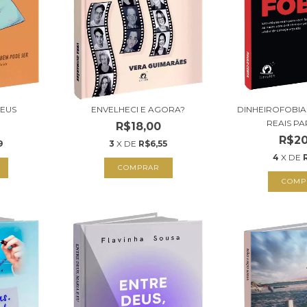
DEUS
ENVELHECI E AGORA?
DINHEIROFOBIA
REAIS PAR
R$18,00
R$20
9
3
X DE
R$6,55
4
X DE
COMPRAR
COMP