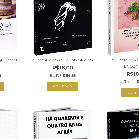
QUE-MATE
APAVORADO OU APAIXONADO
CUIDADO! VO
ENCON
R$18,00
R$18
4
3
X DE
R$6,55
3
X DE
COMPRAR
COMP